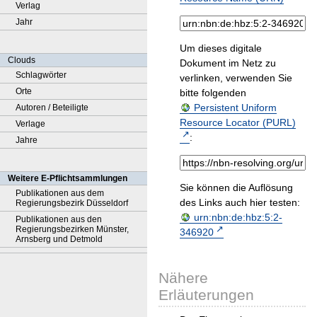
Verlag
Jahr
Um dieses digitale
Clouds
Dokument im Netz zu
Schlagwörter
verlinken, verwenden Sie
Orte
bitte folgenden
Persistent Uniform
Autoren / Beteiligte
Resource Locator (PURL)
Verlage
:
Jahre
Weitere E-Pflichtsammlungen
Sie können die Auflösung
Publikationen aus dem
des Links auch hier testen:
Regierungsbezirk Düsseldorf
urn:nbn:de:hbz:5:2-
Publikationen aus den
Regierungsbezirken Münster,
346920
Arnsberg und Detmold
Nähere
Erläuterungen