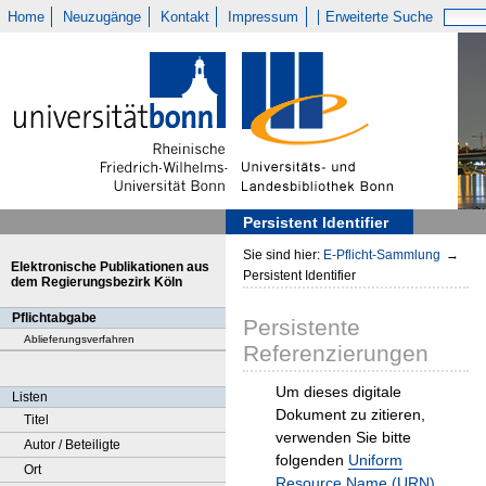
Home
Neuzugänge
Kontakt
Impressum
Erweiterte Suche
Persistent Identifier
Sie sind hier:
E-Pflicht-Sammlung
→
Elektronische Publikationen aus
Persistent Identifier
dem Regierungsbezirk Köln
Pflichtabgabe
Persistente
Ablieferungsverfahren
Referenzierungen
Um dieses digitale
Listen
Dokument zu zitieren,
Titel
verwenden Sie bitte
Autor / Beteiligte
folgenden
Uniform
Ort
Resource Name (URN)