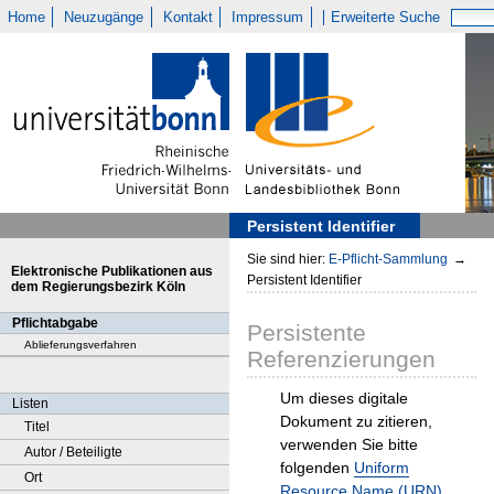
Home
Neuzugänge
Kontakt
Impressum
Erweiterte Suche
Persistent Identifier
Sie sind hier:
E-Pflicht-Sammlung
→
Elektronische Publikationen aus
Persistent Identifier
dem Regierungsbezirk Köln
Pflichtabgabe
Persistente
Ablieferungsverfahren
Referenzierungen
Um dieses digitale
Listen
Dokument zu zitieren,
Titel
verwenden Sie bitte
Autor / Beteiligte
folgenden
Uniform
Ort
Resource Name (URN)