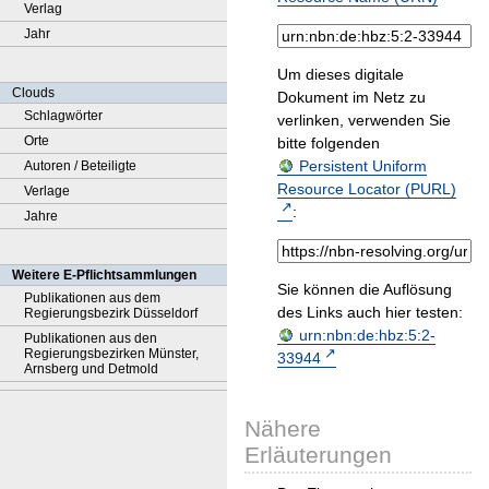
Verlag
Jahr
Um dieses digitale
Clouds
Dokument im Netz zu
Schlagwörter
verlinken, verwenden Sie
Orte
bitte folgenden
Persistent Uniform
Autoren / Beteiligte
Resource Locator (PURL)
Verlage
:
Jahre
Weitere E-Pflichtsammlungen
Sie können die Auflösung
Publikationen aus dem
des Links auch hier testen:
Regierungsbezirk Düsseldorf
urn:nbn:de:hbz:5:2-
Publikationen aus den
Regierungsbezirken Münster,
33944
Arnsberg und Detmold
Nähere
Erläuterungen