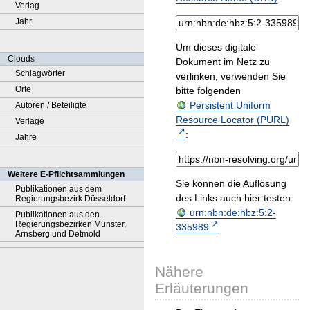
Verlag
Jahr
Um dieses digitale
Clouds
Dokument im Netz zu
Schlagwörter
verlinken, verwenden Sie
Orte
bitte folgenden
Persistent Uniform
Autoren / Beteiligte
Resource Locator (PURL)
Verlage
:
Jahre
Weitere E-Pflichtsammlungen
Sie können die Auflösung
Publikationen aus dem
des Links auch hier testen:
Regierungsbezirk Düsseldorf
urn:nbn:de:hbz:5:2-
Publikationen aus den
Regierungsbezirken Münster,
335989
Arnsberg und Detmold
Nähere
Erläuterungen