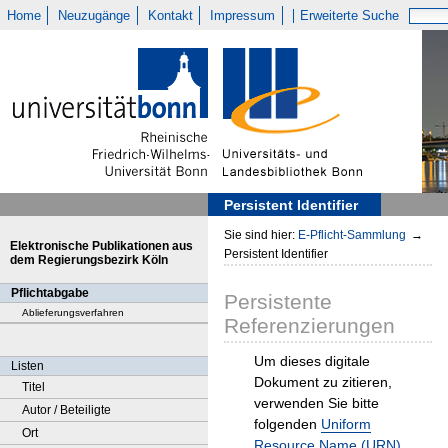
Home
Neuzugänge
Kontakt
Impressum
Erweiterte Suche
Persistent Identifier
Sie sind hier:
E-Pflicht-Sammlung
→
Elektronische Publikationen aus
Persistent Identifier
dem Regierungsbezirk Köln
Pflichtabgabe
Persistente
Ablieferungsverfahren
Referenzierungen
Um dieses digitale
Listen
Dokument zu zitieren,
Titel
verwenden Sie bitte
Autor / Beteiligte
folgenden
Uniform
Ort
Resource Name (URN)