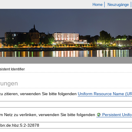
Home
Neuzugänge
istent Identifier
rungen
u zitieren, verwenden Sie bitte folgenden
Uniform Resource Name (U
m Netz zu verlinken, verwenden Sie bitte folgenden
Persistent Uni