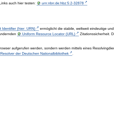
Links auch hier testen:
urn:nbn:de:hbz:5:2-32878
t Identifier (hier: URN)
ermöglicht die stabile, weltweit eindeutige 
h ändernden
Uniform Resource Locator (URL)
Zitationssicherheit. 
rowser aufgerufen werden, sondern werden mittels eines Resolvingdiens
esolver der Deutschen Nationalbibliothek
.