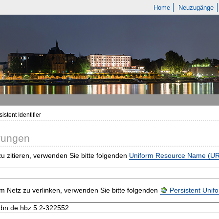
Home
Neuzugänge
istent Identifier
rungen
u zitieren, verwenden Sie bitte folgenden
Uniform Resource Name (U
m Netz zu verlinken, verwenden Sie bitte folgenden
Persistent Uni