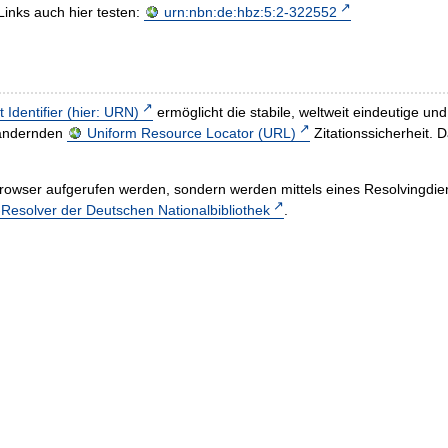
Links auch hier testen:
urn:nbn:de:hbz:5:2-322552
t Identifier (hier: URN)
ermöglicht die stabile, weltweit eindeutige 
h ändernden
Uniform Resource Locator (URL)
Zitationssicherheit. 
rowser aufgerufen werden, sondern werden mittels eines Resolvingdiens
esolver der Deutschen Nationalbibliothek
.