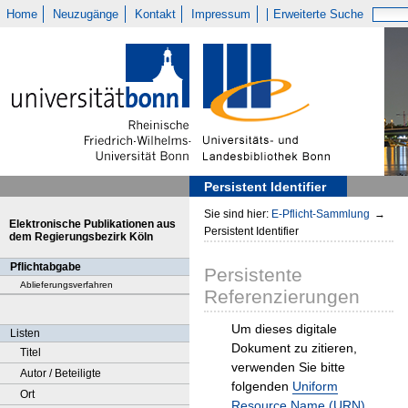
Home
Neuzugänge
Kontakt
Impressum
Erweiterte Suche
Persistent Identifier
Sie sind hier:
E-Pflicht-Sammlung
→
Elektronische Publikationen aus
Persistent Identifier
dem Regierungsbezirk Köln
Pflichtabgabe
Persistente
Ablieferungsverfahren
Referenzierungen
Um dieses digitale
Listen
Dokument zu zitieren,
Titel
verwenden Sie bitte
Autor / Beteiligte
folgenden
Uniform
Ort
Resource Name (URN)