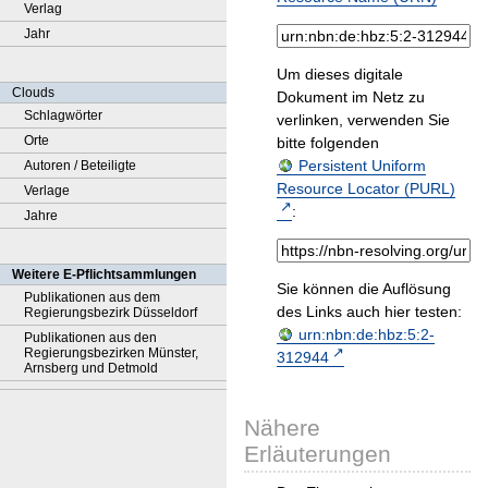
Verlag
Jahr
Um dieses digitale
Clouds
Dokument im Netz zu
Schlagwörter
verlinken, verwenden Sie
Orte
bitte folgenden
Persistent Uniform
Autoren / Beteiligte
Resource Locator (PURL)
Verlage
:
Jahre
Weitere E-Pflichtsammlungen
Sie können die Auflösung
Publikationen aus dem
des Links auch hier testen:
Regierungsbezirk Düsseldorf
urn:nbn:de:hbz:5:2-
Publikationen aus den
Regierungsbezirken Münster,
312944
Arnsberg und Detmold
Nähere
Erläuterungen