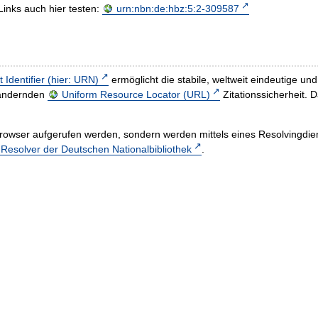
Links auch hier testen:
urn:nbn:de:hbz:5:2-309587
t Identifier (hier: URN)
ermöglicht die stabile, weltweit eindeutige 
h ändernden
Uniform Resource Locator (URL)
Zitationssicherheit. 
rowser aufgerufen werden, sondern werden mittels eines Resolvingdiens
esolver der Deutschen Nationalbibliothek
.