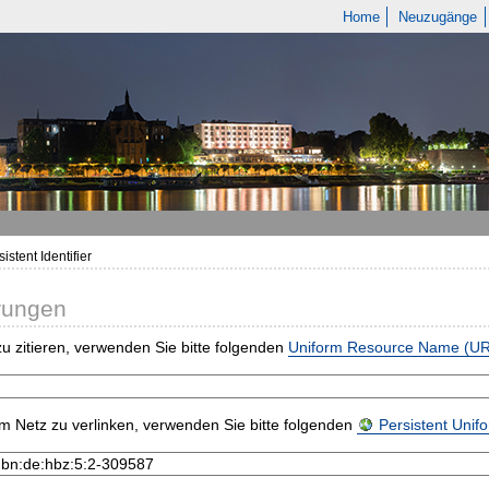
Home
Neuzugänge
istent Identifier
rungen
u zitieren, verwenden Sie bitte folgenden
Uniform Resource Name (U
m Netz zu verlinken, verwenden Sie bitte folgenden
Persistent Uni