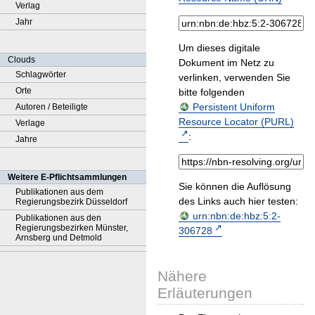
Verlag
Jahr
Um dieses digitale
Clouds
Dokument im Netz zu
Schlagwörter
verlinken, verwenden Sie
Orte
bitte folgenden
Persistent Uniform
Autoren / Beteiligte
Resource Locator (PURL)
Verlage
:
Jahre
Weitere E-Pflichtsammlungen
Sie können die Auflösung
Publikationen aus dem
des Links auch hier testen:
Regierungsbezirk Düsseldorf
urn:nbn:de:hbz:5:2-
Publikationen aus den
Regierungsbezirken Münster,
306728
Arnsberg und Detmold
Nähere
Erläuterungen