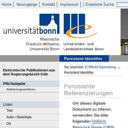
Home
Neuzugänge
Kontakt
Impressum
Erweiterte Suche
Persistent Identifier
Sie sind hier:
E-Pflicht-Sammlung
→
Elektronische Publikationen aus
Persistent Identifier
dem Regierungsbezirk Köln
Pflichtabgabe
Persistente
Ablieferungsverfahren
Referenzierungen
Um dieses digitale
Listen
Dokument zu zitieren,
Titel
verwenden Sie bitte
Autor / Beteiligte
folgenden
Uniform
Ort
Resource Name (URN)