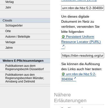
Verlag
Jahr
Um dieses digitale
Clouds
Dokument im Netz zu
Schlagwörter
verlinken, verwenden Sie
Orte
bitte folgenden
Persistent Uniform
Autoren / Beteiligte
Resource Locator (PURL)
Verlage
:
Jahre
Weitere E-Pflichtsammlungen
Sie können die Auflösung
Publikationen aus dem
des Links auch hier testen:
Regierungsbezirk Düsseldorf
urn:nbn:de:hbz:5:2-
Publikationen aus den
Regierungsbezirken Münster,
304004
Arnsberg und Detmold
Nähere
Erläuterungen