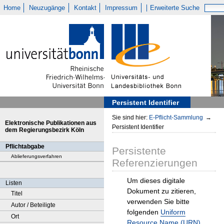
Home
Neuzugänge
Kontakt
Impressum
Erweiterte Suche
Persistent Identifier
Sie sind hier:
E-Pflicht-Sammlung
→
Elektronische Publikationen aus
Persistent Identifier
dem Regierungsbezirk Köln
Pflichtabgabe
Persistente
Ablieferungsverfahren
Referenzierungen
Um dieses digitale
Listen
Dokument zu zitieren,
Titel
verwenden Sie bitte
Autor / Beteiligte
folgenden
Uniform
Ort
Resource Name (URN)