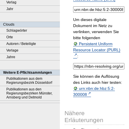
Verlag
Jahr
Um dieses digitale
Clouds
Dokument im Netz zu
Schlagwörter
verlinken, verwenden Sie
Orte
bitte folgenden
Persistent Uniform
Autoren / Beteiligte
Resource Locator (PURL)
Verlage
:
Jahre
Weitere E-Pflichtsammlungen
Sie können die Auflösung
Publikationen aus dem
des Links auch hier testen:
Regierungsbezirk Düsseldorf
urn:nbn:de:hbz:5:2-
Publikationen aus den
Regierungsbezirken Münster,
300008
Arnsberg und Detmold
Nähere
Erläuterungen