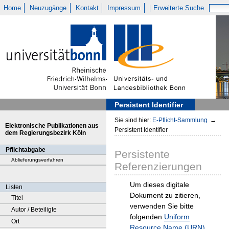
Home
Neuzugänge
Kontakt
Impressum
Erweiterte Suche
Persistent Identifier
Sie sind hier:
E-Pflicht-Sammlung
→
Elektronische Publikationen aus
Persistent Identifier
dem Regierungsbezirk Köln
Pflichtabgabe
Persistente
Ablieferungsverfahren
Referenzierungen
Um dieses digitale
Listen
Dokument zu zitieren,
Titel
verwenden Sie bitte
Autor / Beteiligte
folgenden
Uniform
Ort
Resource Name (URN)