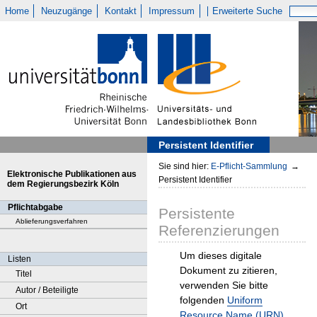
Home
Neuzugänge
Kontakt
Impressum
Erweiterte Suche
Persistent Identifier
Sie sind hier:
E-Pflicht-Sammlung
→
Elektronische Publikationen aus
Persistent Identifier
dem Regierungsbezirk Köln
Pflichtabgabe
Persistente
Ablieferungsverfahren
Referenzierungen
Um dieses digitale
Listen
Dokument zu zitieren,
Titel
verwenden Sie bitte
Autor / Beteiligte
folgenden
Uniform
Ort
Resource Name (URN)