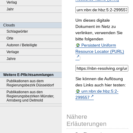
Verlag
Jahr
Um dieses digitale
Clouds
Dokument im Netz zu
Schlagwörter
verlinken, verwenden Sie
Orte
bitte folgenden
Persistent Uniform
Autoren / Beteiligte
Resource Locator (PURL)
Verlage
:
Jahre
Weitere E-Pflichtsammlungen
Sie können die Auflösung
Publikationen aus dem
des Links auch hier testen:
Regierungsbezirk Düsseldorf
urn:nbn:de:hbz:5:2-
Publikationen aus den
Regierungsbezirken Münster,
299557
Arnsberg und Detmold
Nähere
Erläuterungen