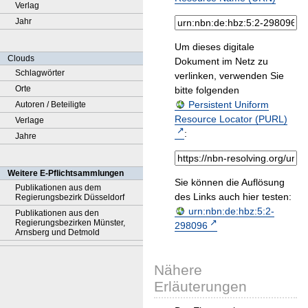
Verlag
Jahr
Um dieses digitale
Clouds
Dokument im Netz zu
Schlagwörter
verlinken, verwenden Sie
Orte
bitte folgenden
Persistent Uniform
Autoren / Beteiligte
Resource Locator (PURL)
Verlage
:
Jahre
Weitere E-Pflichtsammlungen
Sie können die Auflösung
Publikationen aus dem
des Links auch hier testen:
Regierungsbezirk Düsseldorf
urn:nbn:de:hbz:5:2-
Publikationen aus den
Regierungsbezirken Münster,
298096
Arnsberg und Detmold
Nähere
Erläuterungen