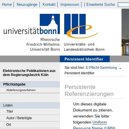
Home
Neuzugänge
Kontakt
Impressum
Erweiterte Suche
Persistent Identifier
Sie sind hier:
E-Pflicht-Sammlung
→
Elektronische Publikationen aus
Persistent Identifier
dem Regierungsbezirk Köln
Pflichtabgabe
Persistente
Ablieferungsverfahren
Referenzierungen
Um dieses digitale
Listen
Dokument zu zitieren,
Titel
verwenden Sie bitte
Autor / Beteiligte
folgenden
Uniform
Ort
Resource Name (URN)