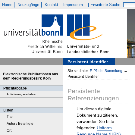
Home
Neuzugänge
Kontakt
Impressum
Erweiterte Suche
Persistent Identifier
Sie sind hier:
E-Pflicht-Sammlung
→
Elektronische Publikationen aus
Persistent Identifier
dem Regierungsbezirk Köln
Pflichtabgabe
Persistente
Ablieferungsverfahren
Referenzierungen
Um dieses digitale
Listen
Dokument zu zitieren,
Titel
verwenden Sie bitte
Autor / Beteiligte
folgenden
Uniform
Ort
Resource Name (URN)