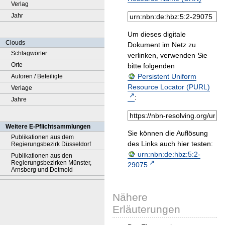
Verlag
Jahr
Um dieses digitale
Clouds
Dokument im Netz zu
Schlagwörter
verlinken, verwenden Sie
Orte
bitte folgenden
Persistent Uniform
Autoren / Beteiligte
Resource Locator (PURL)
Verlage
:
Jahre
Weitere E-Pflichtsammlungen
Sie können die Auflösung
Publikationen aus dem
des Links auch hier testen:
Regierungsbezirk Düsseldorf
urn:nbn:de:hbz:5:2-
Publikationen aus den
Regierungsbezirken Münster,
29075
Arnsberg und Detmold
Nähere
Erläuterungen