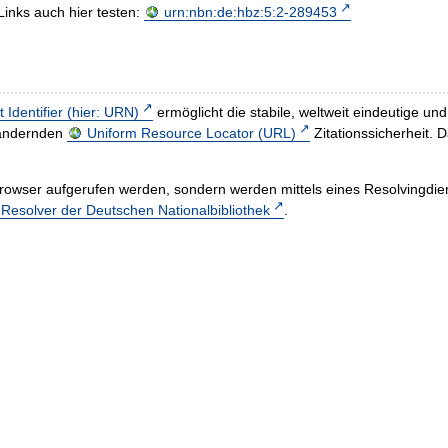
Links auch hier testen:
urn:nbn:de:hbz:5:2-289453
t Identifier (hier: URN)
ermöglicht die stabile, weltweit eindeutige 
h ändernden
Uniform Resource Locator (URL)
Zitationssicherheit. 
rowser aufgerufen werden, sondern werden mittels eines Resolvingdiens
esolver der Deutschen Nationalbibliothek
.