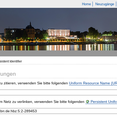
Home
Neuzugänge
istent Identifier
rungen
u zitieren, verwenden Sie bitte folgenden
Uniform Resource Name (U
m Netz zu verlinken, verwenden Sie bitte folgenden
Persistent Uni