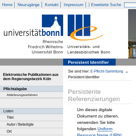
Home
Neuzugänge
Kontakt
Impressum
Erweiterte Suche
Persistent Identifier
Sie sind hier:
E-Pflicht-Sammlung
→
Elektronische Publikationen aus
Persistent Identifier
dem Regierungsbezirk Köln
Pflichtabgabe
Persistente
Ablieferungsverfahren
Referenzierungen
Um dieses digitale
Listen
Dokument zu zitieren,
Titel
verwenden Sie bitte
Autor / Beteiligte
folgenden
Uniform
Ort
Resource Name (URN)