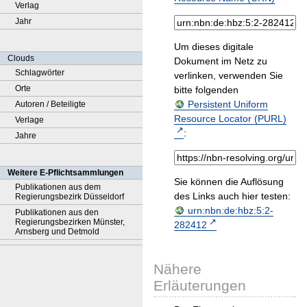
Verlag
Jahr
Um dieses digitale
Clouds
Dokument im Netz zu
Schlagwörter
verlinken, verwenden Sie
Orte
bitte folgenden
Persistent Uniform
Autoren / Beteiligte
Resource Locator (PURL)
Verlage
:
Jahre
Weitere E-Pflichtsammlungen
Sie können die Auflösung
Publikationen aus dem
des Links auch hier testen:
Regierungsbezirk Düsseldorf
urn:nbn:de:hbz:5:2-
Publikationen aus den
Regierungsbezirken Münster,
282412
Arnsberg und Detmold
Nähere
Erläuterungen