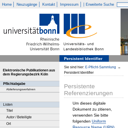
Home
Neuzugänge
Kontakt
Impressum
Erweiterte Suche
Persistent Identifier
Sie sind hier:
E-Pflicht-Sammlung
→
Elektronische Publikationen aus
Persistent Identifier
dem Regierungsbezirk Köln
Pflichtabgabe
Persistente
Ablieferungsverfahren
Referenzierungen
Um dieses digitale
Listen
Dokument zu zitieren,
Titel
verwenden Sie bitte
Autor / Beteiligte
folgenden
Uniform
Ort
Resource Name (URN)