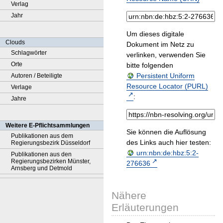
Verlag
Jahr
Um dieses digitale
Clouds
Dokument im Netz zu
Schlagwörter
verlinken, verwenden Sie
Orte
bitte folgenden
Persistent Uniform
Autoren / Beteiligte
Resource Locator (PURL)
Verlage
:
Jahre
Weitere E-Pflichtsammlungen
Sie können die Auflösung
Publikationen aus dem
des Links auch hier testen:
Regierungsbezirk Düsseldorf
urn:nbn:de:hbz:5:2-
Publikationen aus den
Regierungsbezirken Münster,
276636
Arnsberg und Detmold
Nähere
Erläuterungen