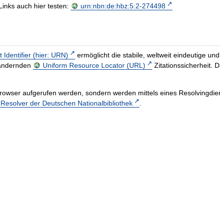
Links auch hier testen:
urn:nbn:de:hbz:5:2-274498
t Identifier (hier: URN)
ermöglicht die stabile, weltweit eindeutige 
h ändernden
Uniform Resource Locator (URL)
Zitationssicherheit. 
rowser aufgerufen werden, sondern werden mittels eines Resolvingdiens
esolver der Deutschen Nationalbibliothek
.