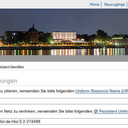
Home
Neuzugänge
istent Identifier
rungen
u zitieren, verwenden Sie bitte folgenden
Uniform Resource Name (U
m Netz zu verlinken, verwenden Sie bitte folgenden
Persistent Uni