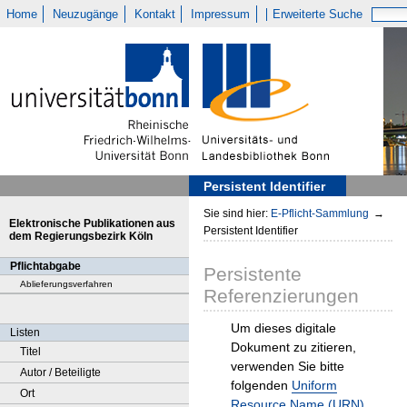
Home
Neuzugänge
Kontakt
Impressum
Erweiterte Suche
Persistent Identifier
Sie sind hier:
E-Pflicht-Sammlung
→
Elektronische Publikationen aus
Persistent Identifier
dem Regierungsbezirk Köln
Pflichtabgabe
Persistente
Ablieferungsverfahren
Referenzierungen
Um dieses digitale
Listen
Dokument zu zitieren,
Titel
verwenden Sie bitte
Autor / Beteiligte
folgenden
Uniform
Ort
Resource Name (URN)