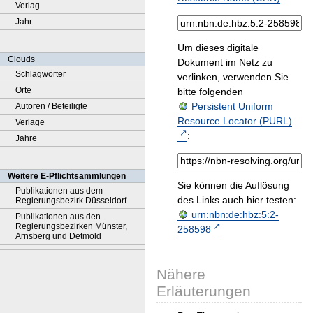
Verlag
Jahr
Um dieses digitale
Clouds
Dokument im Netz zu
Schlagwörter
verlinken, verwenden Sie
Orte
bitte folgenden
Persistent Uniform
Autoren / Beteiligte
Resource Locator (PURL)
Verlage
:
Jahre
Weitere E-Pflichtsammlungen
Sie können die Auflösung
Publikationen aus dem
des Links auch hier testen:
Regierungsbezirk Düsseldorf
urn:nbn:de:hbz:5:2-
Publikationen aus den
Regierungsbezirken Münster,
258598
Arnsberg und Detmold
Nähere
Erläuterungen