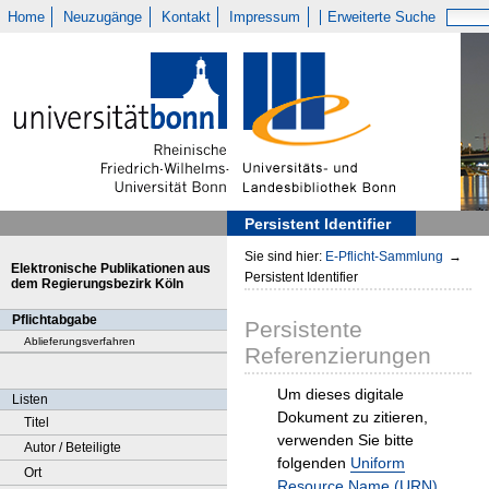
Home
Neuzugänge
Kontakt
Impressum
Erweiterte Suche
Persistent Identifier
Sie sind hier:
E-Pflicht-Sammlung
→
Elektronische Publikationen aus
Persistent Identifier
dem Regierungsbezirk Köln
Pflichtabgabe
Persistente
Ablieferungsverfahren
Referenzierungen
Um dieses digitale
Listen
Dokument zu zitieren,
Titel
verwenden Sie bitte
Autor / Beteiligte
folgenden
Uniform
Ort
Resource Name (URN)