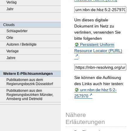
Verlag
Jahr
Um dieses digitale
Clouds
Dokument im Netz zu
Schlagwörter
verlinken, verwenden Sie
Orte
bitte folgenden
Persistent Uniform
Autoren / Beteiligte
Resource Locator (PURL)
Verlage
:
Jahre
Weitere E-Pflichtsammlungen
Sie können die Auflösung
Publikationen aus dem
des Links auch hier testen:
Regierungsbezirk Düsseldorf
urn:nbn:de:hbz:5:2-
Publikationen aus den
Regierungsbezirken Münster,
257970
Arnsberg und Detmold
Nähere
Erläuterungen