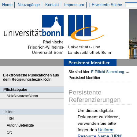
Home
Neuzugänge
Kontakt
Impressum
Erweiterte Suche
Persistent Identifier
Sie sind hier:
E-Pflicht-Sammlung
→
Elektronische Publikationen aus
Persistent Identifier
dem Regierungsbezirk Köln
Pflichtabgabe
Persistente
Ablieferungsverfahren
Referenzierungen
Um dieses digitale
Listen
Dokument zu zitieren,
Titel
verwenden Sie bitte
Autor / Beteiligte
folgenden
Uniform
Ort
Resource Name (URN)