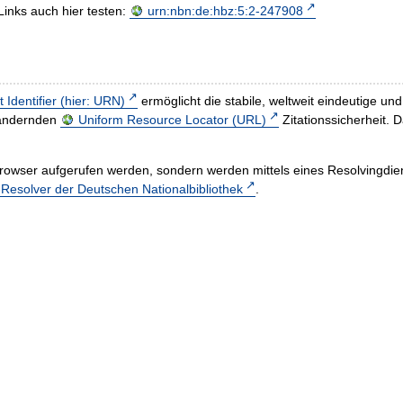
Links auch hier testen:
urn:nbn:de:hbz:5:2-247908
t Identifier (hier: URN)
ermöglicht die stabile, weltweit eindeutige 
h ändernden
Uniform Resource Locator (URL)
Zitationssicherheit. 
rowser aufgerufen werden, sondern werden mittels eines Resolvingdiens
esolver der Deutschen Nationalbibliothek
.