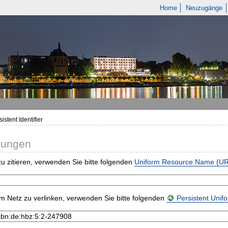
Home
Neuzugänge
istent Identifier
rungen
u zitieren, verwenden Sie bitte folgenden
Uniform Resource Name (U
m Netz zu verlinken, verwenden Sie bitte folgenden
Persistent Uni