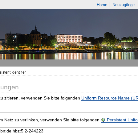
Home
Neuzugänge
istent Identifier
rungen
u zitieren, verwenden Sie bitte folgenden
Uniform Resource Name (U
m Netz zu verlinken, verwenden Sie bitte folgenden
Persistent Uni