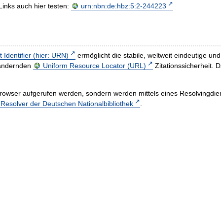
Links auch hier testen:
urn:nbn:de:hbz:5:2-244223
t Identifier (hier: URN)
ermöglicht die stabile, weltweit eindeutige 
h ändernden
Uniform Resource Locator (URL)
Zitationssicherheit. 
rowser aufgerufen werden, sondern werden mittels eines Resolvingdiens
esolver der Deutschen Nationalbibliothek
.