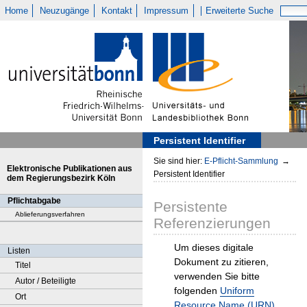
Home
Neuzugänge
Kontakt
Impressum
Erweiterte Suche
Persistent Identifier
Sie sind hier:
E-Pflicht-Sammlung
→
Elektronische Publikationen aus
Persistent Identifier
dem Regierungsbezirk Köln
Pflichtabgabe
Persistente
Ablieferungsverfahren
Referenzierungen
Um dieses digitale
Listen
Dokument zu zitieren,
Titel
verwenden Sie bitte
Autor / Beteiligte
folgenden
Uniform
Ort
Resource Name (URN)