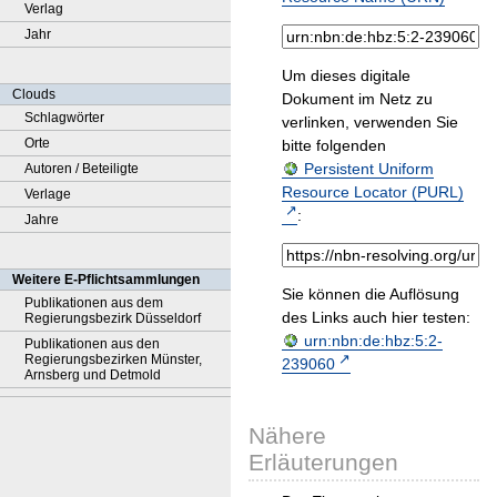
Verlag
Jahr
Um dieses digitale
Clouds
Dokument im Netz zu
Schlagwörter
verlinken, verwenden Sie
Orte
bitte folgenden
Persistent Uniform
Autoren / Beteiligte
Resource Locator (PURL)
Verlage
:
Jahre
Weitere E-Pflichtsammlungen
Sie können die Auflösung
Publikationen aus dem
des Links auch hier testen:
Regierungsbezirk Düsseldorf
urn:nbn:de:hbz:5:2-
Publikationen aus den
Regierungsbezirken Münster,
239060
Arnsberg und Detmold
Nähere
Erläuterungen