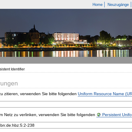
Home
Neuzugänge
istent Identifier
rungen
u zitieren, verwenden Sie bitte folgenden
Uniform Resource Name (U
m Netz zu verlinken, verwenden Sie bitte folgenden
Persistent Uni