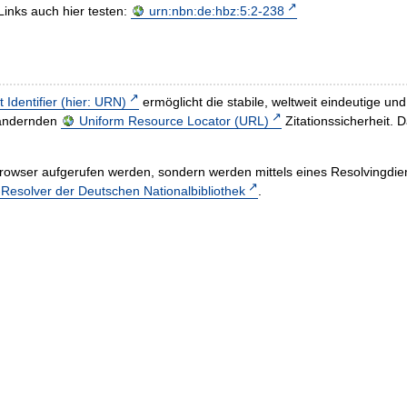
Links auch hier testen:
urn:nbn:de:hbz:5:2-238
t Identifier (hier: URN)
ermöglicht die stabile, weltweit eindeutige 
h ändernden
Uniform Resource Locator (URL)
Zitationssicherheit. 
rowser aufgerufen werden, sondern werden mittels eines Resolvingdiens
esolver der Deutschen Nationalbibliothek
.