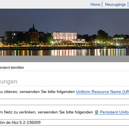
Home
Neuzugänge
istent Identifier
rungen
u zitieren, verwenden Sie bitte folgenden
Uniform Resource Name (U
m Netz zu verlinken, verwenden Sie bitte folgenden
Persistent Uni