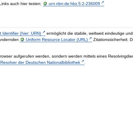
Links auch hier testen:
urn:nbn:de:hbz:5:2-236009
t Identifier (hier: URN)
ermöglicht die stabile, weltweit eindeutige 
h ändernden
Uniform Resource Locator (URL)
Zitationssicherheit. 
rowser aufgerufen werden, sondern werden mittels eines Resolvingdiens
esolver der Deutschen Nationalbibliothek
.