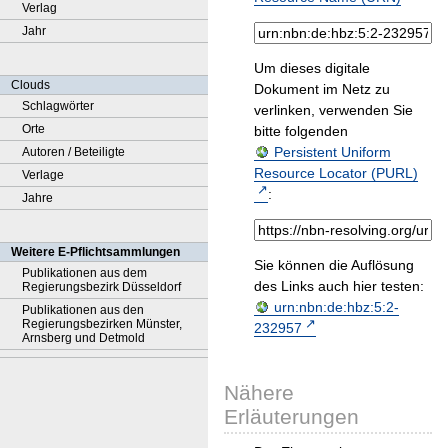
Verlag
Jahr
Um dieses digitale
Clouds
Dokument im Netz zu
Schlagwörter
verlinken, verwenden Sie
Orte
bitte folgenden
Persistent Uniform
Autoren / Beteiligte
Resource Locator (PURL)
Verlage
:
Jahre
Weitere E-Pflichtsammlungen
Sie können die Auflösung
Publikationen aus dem
des Links auch hier testen:
Regierungsbezirk Düsseldorf
urn:nbn:de:hbz:5:2-
Publikationen aus den
Regierungsbezirken Münster,
232957
Arnsberg und Detmold
Nähere
Erläuterungen