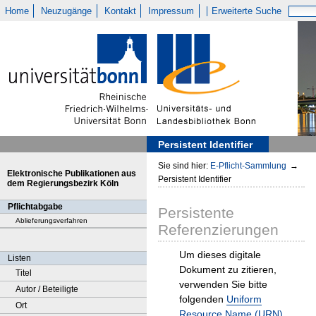
Home
Neuzugänge
Kontakt
Impressum
Erweiterte Suche
Persistent Identifier
Sie sind hier:
E-Pflicht-Sammlung
→
Elektronische Publikationen aus
Persistent Identifier
dem Regierungsbezirk Köln
Pflichtabgabe
Persistente
Ablieferungsverfahren
Referenzierungen
Um dieses digitale
Listen
Dokument zu zitieren,
Titel
verwenden Sie bitte
Autor / Beteiligte
folgenden
Uniform
Ort
Resource Name (URN)