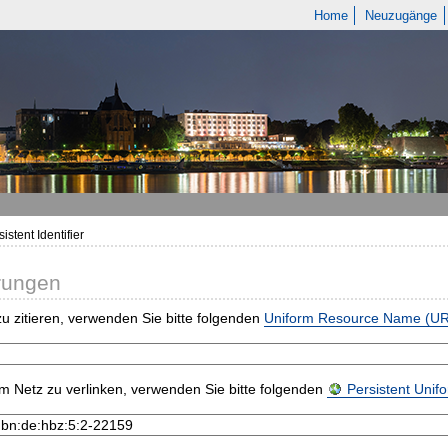
Home
Neuzugänge
istent Identifier
rungen
u zitieren, verwenden Sie bitte folgenden
Uniform Resource Name (U
m Netz zu verlinken, verwenden Sie bitte folgenden
Persistent Uni