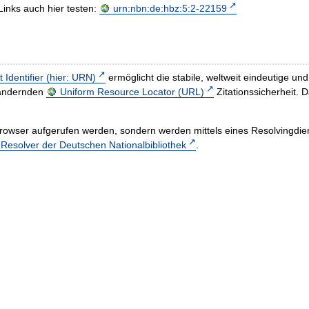
Links auch hier testen:
urn:nbn:de:hbz:5:2-22159
t Identifier (hier: URN)
ermöglicht die stabile, weltweit eindeutige 
h ändernden
Uniform Resource Locator (URL)
Zitationssicherheit. 
rowser aufgerufen werden, sondern werden mittels eines Resolvingdiens
esolver der Deutschen Nationalbibliothek
.