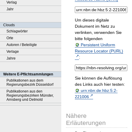
Verlag
Jahr
Um dieses digitale
Clouds
Dokument im Netz zu
Schlagwörter
verlinken, verwenden Sie
Orte
bitte folgenden
Persistent Uniform
Autoren / Beteiligte
Resource Locator (PURL)
Verlage
:
Jahre
Weitere E-Pflichtsammlungen
Sie können die Auflösung
Publikationen aus dem
des Links auch hier testen:
Regierungsbezirk Düsseldorf
urn:nbn:de:hbz:5:2-
Publikationen aus den
Regierungsbezirken Münster,
221006
Arnsberg und Detmold
Nähere
Erläuterungen