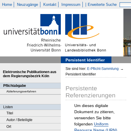
Home
Neuzugänge
Kontakt
Impressum
Erweiterte Suche
Persistent Identifier
Sie sind hier:
E-Pflicht-Sammlung
→
Elektronische Publikationen aus
Persistent Identifier
dem Regierungsbezirk Köln
Pflichtabgabe
Persistente
Ablieferungsverfahren
Referenzierungen
Um dieses digitale
Listen
Dokument zu zitieren,
Titel
verwenden Sie bitte
Autor / Beteiligte
folgenden
Uniform
Ort
Resource Name (URN)