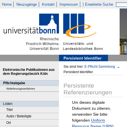
Home
Neuzugänge
Kontakt
Impressum
Erweiterte Suche
Persistent Identifier
Sie sind hier:
E-Pflicht-Sammlung
→
Elektronische Publikationen aus
Persistent Identifier
dem Regierungsbezirk Köln
Pflichtabgabe
Persistente
Ablieferungsverfahren
Referenzierungen
Um dieses digitale
Listen
Dokument zu zitieren,
Titel
verwenden Sie bitte
Autor / Beteiligte
folgenden
Uniform
Ort
Resource Name (URN)