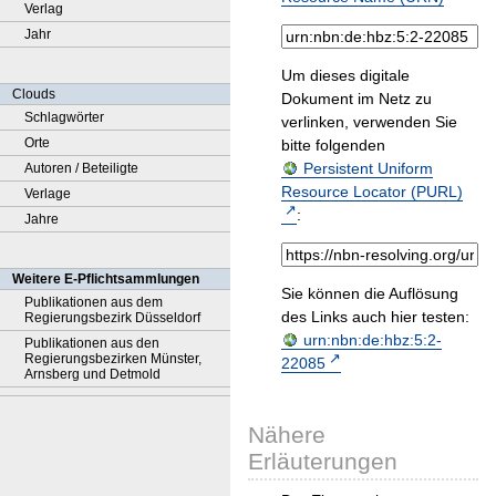
Verlag
Jahr
Um dieses digitale
Clouds
Dokument im Netz zu
Schlagwörter
verlinken, verwenden Sie
Orte
bitte folgenden
Persistent Uniform
Autoren / Beteiligte
Resource Locator (PURL)
Verlage
:
Jahre
Weitere E-Pflichtsammlungen
Sie können die Auflösung
Publikationen aus dem
des Links auch hier testen:
Regierungsbezirk Düsseldorf
urn:nbn:de:hbz:5:2-
Publikationen aus den
Regierungsbezirken Münster,
22085
Arnsberg und Detmold
Nähere
Erläuterungen