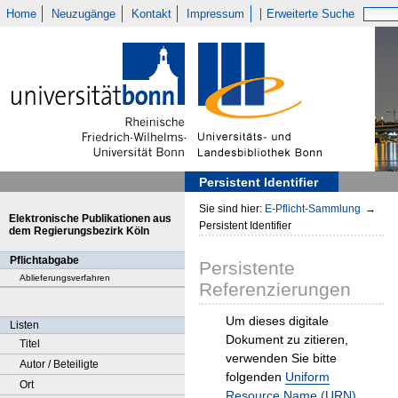
Home
Neuzugänge
Kontakt
Impressum
Erweiterte Suche
Persistent Identifier
Sie sind hier:
E-Pflicht-Sammlung
→
Elektronische Publikationen aus
Persistent Identifier
dem Regierungsbezirk Köln
Pflichtabgabe
Persistente
Ablieferungsverfahren
Referenzierungen
Um dieses digitale
Listen
Dokument zu zitieren,
Titel
verwenden Sie bitte
Autor / Beteiligte
folgenden
Uniform
Ort
Resource Name (URN)