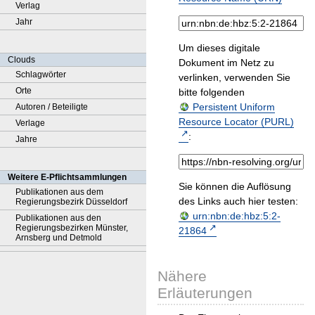
Verlag
Jahr
Um dieses digitale
Clouds
Dokument im Netz zu
Schlagwörter
verlinken, verwenden Sie
Orte
bitte folgenden
Persistent Uniform
Autoren / Beteiligte
Resource Locator (PURL)
Verlage
:
Jahre
Weitere E-Pflichtsammlungen
Sie können die Auflösung
Publikationen aus dem
des Links auch hier testen:
Regierungsbezirk Düsseldorf
urn:nbn:de:hbz:5:2-
Publikationen aus den
Regierungsbezirken Münster,
21864
Arnsberg und Detmold
Nähere
Erläuterungen