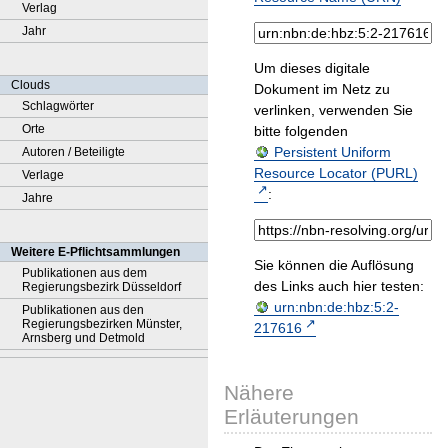
Verlag
Jahr
Um dieses digitale
Clouds
Dokument im Netz zu
Schlagwörter
verlinken, verwenden Sie
Orte
bitte folgenden
Persistent Uniform
Autoren / Beteiligte
Resource Locator (PURL)
Verlage
:
Jahre
Weitere E-Pflichtsammlungen
Sie können die Auflösung
Publikationen aus dem
des Links auch hier testen:
Regierungsbezirk Düsseldorf
urn:nbn:de:hbz:5:2-
Publikationen aus den
Regierungsbezirken Münster,
217616
Arnsberg und Detmold
Nähere
Erläuterungen