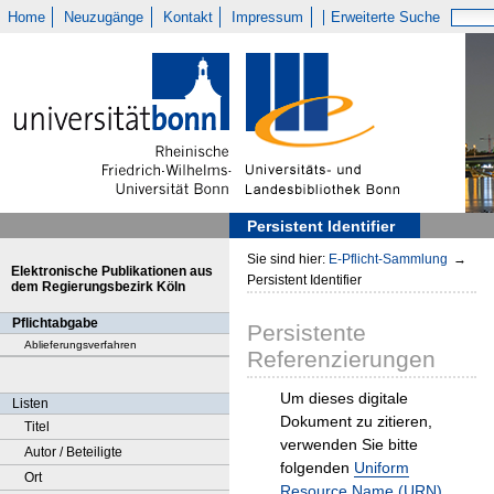
Home
Neuzugänge
Kontakt
Impressum
Erweiterte Suche
Persistent Identifier
Sie sind hier:
E-Pflicht-Sammlung
→
Elektronische Publikationen aus
Persistent Identifier
dem Regierungsbezirk Köln
Pflichtabgabe
Persistente
Ablieferungsverfahren
Referenzierungen
Um dieses digitale
Listen
Dokument zu zitieren,
Titel
verwenden Sie bitte
Autor / Beteiligte
folgenden
Uniform
Ort
Resource Name (URN)