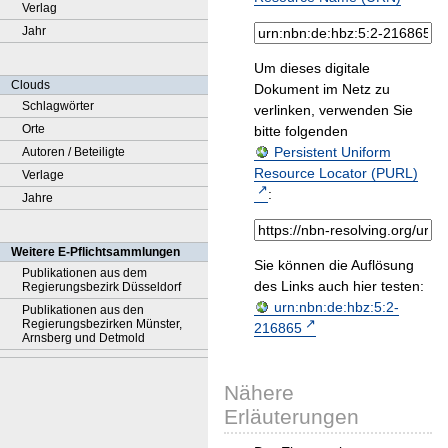
Verlag
Jahr
Um dieses digitale
Clouds
Dokument im Netz zu
Schlagwörter
verlinken, verwenden Sie
Orte
bitte folgenden
Persistent Uniform
Autoren / Beteiligte
Resource Locator (PURL)
Verlage
:
Jahre
Weitere E-Pflichtsammlungen
Sie können die Auflösung
Publikationen aus dem
des Links auch hier testen:
Regierungsbezirk Düsseldorf
urn:nbn:de:hbz:5:2-
Publikationen aus den
Regierungsbezirken Münster,
216865
Arnsberg und Detmold
Nähere
Erläuterungen