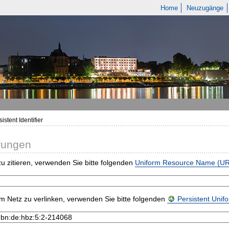
Home
Neuzugänge
istent Identifier
rungen
u zitieren, verwenden Sie bitte folgenden
Uniform Resource Name (U
m Netz zu verlinken, verwenden Sie bitte folgenden
Persistent Uni