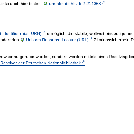
Links auch hier testen:
urn:nbn:de:hbz:5:2-214068
t Identifier (hier: URN)
ermöglicht die stabile, weltweit eindeutige 
h ändernden
Uniform Resource Locator (URL)
Zitationssicherheit. 
rowser aufgerufen werden, sondern werden mittels eines Resolvingdiens
esolver der Deutschen Nationalbibliothek
.