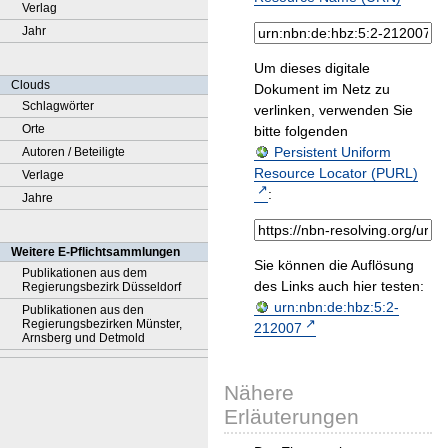
Verlag
Jahr
Um dieses digitale
Clouds
Dokument im Netz zu
Schlagwörter
verlinken, verwenden Sie
Orte
bitte folgenden
Persistent Uniform
Autoren / Beteiligte
Resource Locator (PURL)
Verlage
:
Jahre
Weitere E-Pflichtsammlungen
Sie können die Auflösung
Publikationen aus dem
des Links auch hier testen:
Regierungsbezirk Düsseldorf
urn:nbn:de:hbz:5:2-
Publikationen aus den
Regierungsbezirken Münster,
212007
Arnsberg und Detmold
Nähere
Erläuterungen