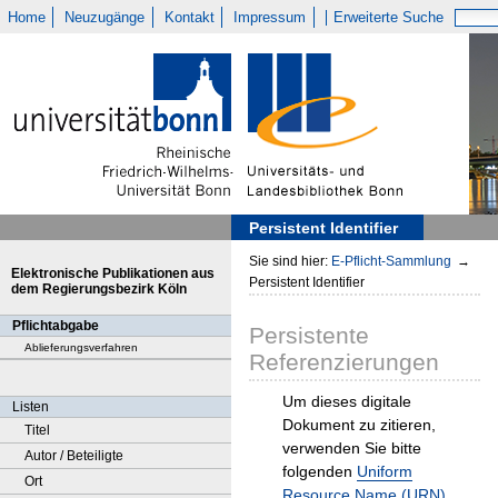
Home
Neuzugänge
Kontakt
Impressum
Erweiterte Suche
Persistent Identifier
Sie sind hier:
E-Pflicht-Sammlung
→
Elektronische Publikationen aus
Persistent Identifier
dem Regierungsbezirk Köln
Pflichtabgabe
Persistente
Ablieferungsverfahren
Referenzierungen
Um dieses digitale
Listen
Dokument zu zitieren,
Titel
verwenden Sie bitte
Autor / Beteiligte
folgenden
Uniform
Ort
Resource Name (URN)