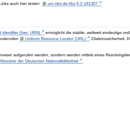
Links auch hier testen:
urn:nbn:de:hbz:5:2-181307
t Identifier (hier: URN)
ermöglicht die stabile, weltweit eindeutige 
h ändernden
Uniform Resource Locator (URL)
Zitationssicherheit. 
rowser aufgerufen werden, sondern werden mittels eines Resolvingdiens
esolver der Deutschen Nationalbibliothek
.