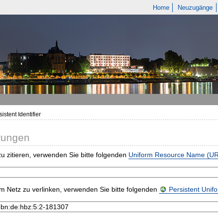
Home
Neuzugänge
istent Identifier
rungen
u zitieren, verwenden Sie bitte folgenden
Uniform Resource Name (U
m Netz zu verlinken, verwenden Sie bitte folgenden
Persistent Uni