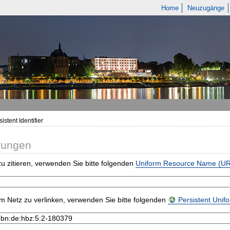
Home
Neuzugänge
istent Identifier
rungen
u zitieren, verwenden Sie bitte folgenden
Uniform Resource Name (U
m Netz zu verlinken, verwenden Sie bitte folgenden
Persistent Uni