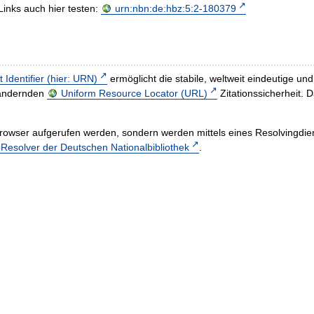
Links auch hier testen:
urn:nbn:de:hbz:5:2-180379
t Identifier (hier: URN)
ermöglicht die stabile, weltweit eindeutige 
h ändernden
Uniform Resource Locator (URL)
Zitationssicherheit. 
rowser aufgerufen werden, sondern werden mittels eines Resolvingdiens
esolver der Deutschen Nationalbibliothek
.