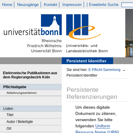
Home
Neuzugänge
Kontakt
Impressum
Erweiterte Suche
Persistent Identifier
Sie sind hier:
E-Pflicht-Sammlung
→
Elektronische Publikationen aus
Persistent Identifier
dem Regierungsbezirk Köln
Pflichtabgabe
Persistente
Ablieferungsverfahren
Referenzierungen
Um dieses digitale
Listen
Dokument zu zitieren,
Titel
verwenden Sie bitte
Autor / Beteiligte
folgenden
Uniform
Ort
Resource Name (URN)