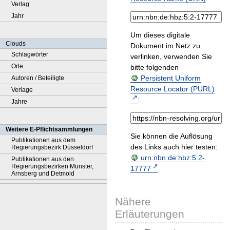
Verlag
Jahr
Um dieses digitale
Clouds
Dokument im Netz zu
Schlagwörter
verlinken, verwenden Sie
Orte
bitte folgenden
Persistent Uniform
Autoren / Beteiligte
Resource Locator (PURL)
Verlage
:
Jahre
Weitere E-Pflichtsammlungen
Sie können die Auflösung
Publikationen aus dem
des Links auch hier testen:
Regierungsbezirk Düsseldorf
urn:nbn:de:hbz:5:2-
Publikationen aus den
Regierungsbezirken Münster,
17777
Arnsberg und Detmold
Nähere
Erläuterungen