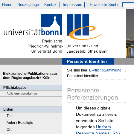
Home
Neuzugänge
Kontakt
Impressum
Erweiterte Suche
Persistent Identifier
Sie sind hier:
E-Pflicht-Sammlung
→
Elektronische Publikationen aus
Persistent Identifier
dem Regierungsbezirk Köln
Pflichtabgabe
Persistente
Ablieferungsverfahren
Referenzierungen
Um dieses digitale
Listen
Dokument zu zitieren,
Titel
verwenden Sie bitte
Autor / Beteiligte
folgenden
Uniform
Ort
Resource Name (URN)