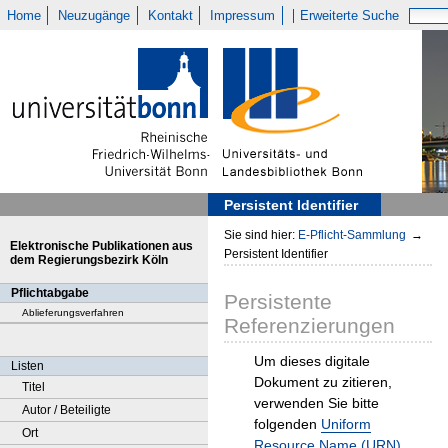
Home
Neuzugänge
Kontakt
Impressum
Erweiterte Suche
Persistent Identifier
Sie sind hier:
E-Pflicht-Sammlung
→
Elektronische Publikationen aus
Persistent Identifier
dem Regierungsbezirk Köln
Pflichtabgabe
Persistente
Ablieferungsverfahren
Referenzierungen
Um dieses digitale
Listen
Dokument zu zitieren,
Titel
verwenden Sie bitte
Autor / Beteiligte
folgenden
Uniform
Ort
Resource Name (URN)