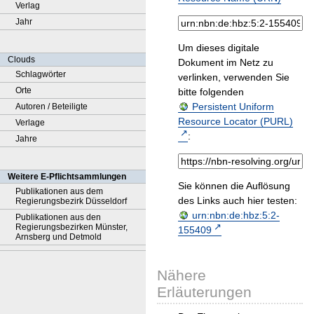
Verlag
Jahr
Um dieses digitale
Clouds
Dokument im Netz zu
Schlagwörter
verlinken, verwenden Sie
Orte
bitte folgenden
Persistent Uniform
Autoren / Beteiligte
Resource Locator (PURL)
Verlage
:
Jahre
Weitere E-Pflichtsammlungen
Sie können die Auflösung
Publikationen aus dem
des Links auch hier testen:
Regierungsbezirk Düsseldorf
urn:nbn:de:hbz:5:2-
Publikationen aus den
Regierungsbezirken Münster,
155409
Arnsberg und Detmold
Nähere
Erläuterungen