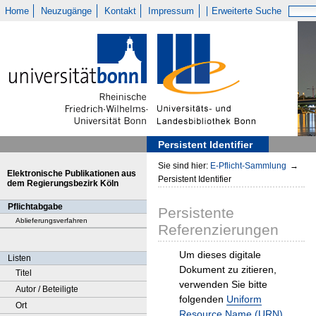
Home
Neuzugänge
Kontakt
Impressum
Erweiterte Suche
Persistent Identifier
Sie sind hier:
E-Pflicht-Sammlung
→
Elektronische Publikationen aus
Persistent Identifier
dem Regierungsbezirk Köln
Pflichtabgabe
Persistente
Ablieferungsverfahren
Referenzierungen
Um dieses digitale
Listen
Dokument zu zitieren,
Titel
verwenden Sie bitte
Autor / Beteiligte
folgenden
Uniform
Ort
Resource Name (URN)