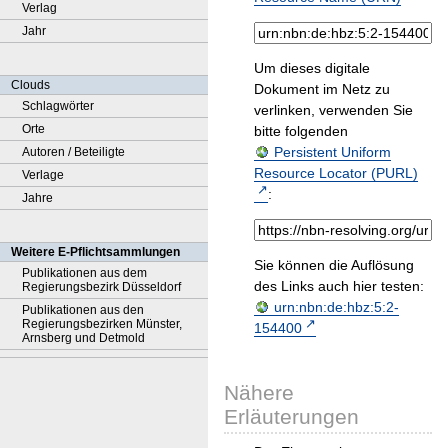
Verlag
Jahr
Um dieses digitale
Clouds
Dokument im Netz zu
Schlagwörter
verlinken, verwenden Sie
Orte
bitte folgenden
Persistent Uniform
Autoren / Beteiligte
Resource Locator (PURL)
Verlage
:
Jahre
Weitere E-Pflichtsammlungen
Sie können die Auflösung
Publikationen aus dem
des Links auch hier testen:
Regierungsbezirk Düsseldorf
urn:nbn:de:hbz:5:2-
Publikationen aus den
Regierungsbezirken Münster,
154400
Arnsberg und Detmold
Nähere
Erläuterungen