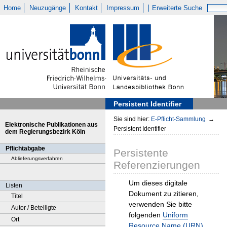
Home
Neuzugänge
Kontakt
Impressum
Erweiterte Suche
Persistent Identifier
Sie sind hier:
E-Pflicht-Sammlung
→
Elektronische Publikationen aus
Persistent Identifier
dem Regierungsbezirk Köln
Pflichtabgabe
Persistente
Ablieferungsverfahren
Referenzierungen
Um dieses digitale
Listen
Dokument zu zitieren,
Titel
verwenden Sie bitte
Autor / Beteiligte
folgenden
Uniform
Ort
Resource Name (URN)