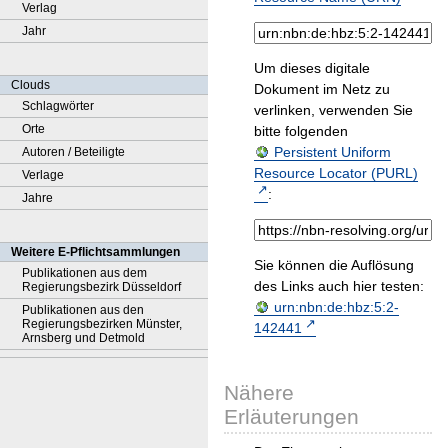
Verlag
Jahr
Um dieses digitale
Clouds
Dokument im Netz zu
Schlagwörter
verlinken, verwenden Sie
Orte
bitte folgenden
Persistent Uniform
Autoren / Beteiligte
Resource Locator (PURL)
Verlage
:
Jahre
Weitere E-Pflichtsammlungen
Sie können die Auflösung
Publikationen aus dem
des Links auch hier testen:
Regierungsbezirk Düsseldorf
urn:nbn:de:hbz:5:2-
Publikationen aus den
Regierungsbezirken Münster,
142441
Arnsberg und Detmold
Nähere
Erläuterungen