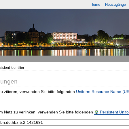
Home
Neuzugänge
istent Identifier
rungen
u zitieren, verwenden Sie bitte folgenden
Uniform Resource Name (U
m Netz zu verlinken, verwenden Sie bitte folgenden
Persistent Uni