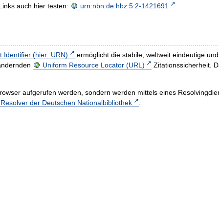
Links auch hier testen:
urn:nbn:de:hbz:5:2-1421691
t Identifier (hier: URN)
ermöglicht die stabile, weltweit eindeutige 
h ändernden
Uniform Resource Locator (URL)
Zitationssicherheit. 
rowser aufgerufen werden, sondern werden mittels eines Resolvingdiens
esolver der Deutschen Nationalbibliothek
.