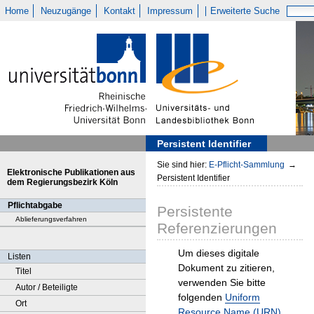
Home
Neuzugänge
Kontakt
Impressum
Erweiterte Suche
Persistent Identifier
Sie sind hier:
E-Pflicht-Sammlung
→
Elektronische Publikationen aus
Persistent Identifier
dem Regierungsbezirk Köln
Pflichtabgabe
Persistente
Ablieferungsverfahren
Referenzierungen
Um dieses digitale
Listen
Dokument zu zitieren,
Titel
verwenden Sie bitte
Autor / Beteiligte
folgenden
Uniform
Ort
Resource Name (URN)