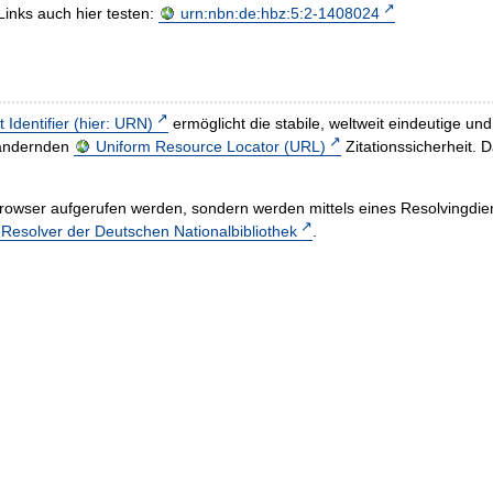
Links auch hier testen:
urn:nbn:de:hbz:5:2-1408024
t Identifier (hier: URN)
ermöglicht die stabile, weltweit eindeutige 
h ändernden
Uniform Resource Locator (URL)
Zitationssicherheit. 
rowser aufgerufen werden, sondern werden mittels eines Resolvingdiens
esolver der Deutschen Nationalbibliothek
.