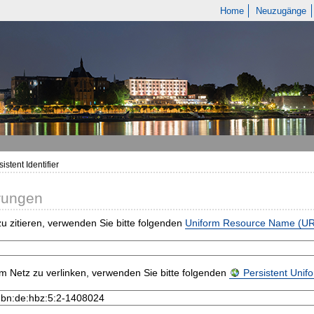
Home
Neuzugänge
istent Identifier
rungen
u zitieren, verwenden Sie bitte folgenden
Uniform Resource Name (U
m Netz zu verlinken, verwenden Sie bitte folgenden
Persistent Uni