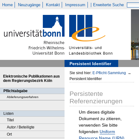
Home
Neuzugänge
Kontakt
Impressum
Erweiterte Suche
Persistent Identifier
Sie sind hier:
E-Pflicht-Sammlung
→
Elektronische Publikationen aus
Persistent Identifier
dem Regierungsbezirk Köln
Pflichtabgabe
Persistente
Ablieferungsverfahren
Referenzierungen
Um dieses digitale
Listen
Dokument zu zitieren,
Titel
verwenden Sie bitte
Autor / Beteiligte
folgenden
Uniform
Ort
Resource Name (URN)