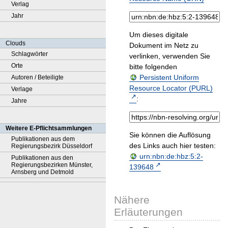
Verlag
Jahr
Um dieses digitale
Clouds
Dokument im Netz zu
Schlagwörter
verlinken, verwenden Sie
Orte
bitte folgenden
Persistent Uniform
Autoren / Beteiligte
Resource Locator (PURL)
Verlage
:
Jahre
Weitere E-Pflichtsammlungen
Sie können die Auflösung
Publikationen aus dem
des Links auch hier testen:
Regierungsbezirk Düsseldorf
urn:nbn:de:hbz:5:2-
Publikationen aus den
Regierungsbezirken Münster,
139648
Arnsberg und Detmold
Nähere
Erläuterungen