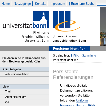
Home
Neuzugänge
Kontakt
Impressum
Erweiterte Suche
Persistent Identifier
Sie sind hier:
E-Pflicht-Sammlung
→
Elektronische Publikationen aus
Persistent Identifier
dem Regierungsbezirk Köln
Pflichtabgabe
Persistente
Ablieferungsverfahren
Referenzierungen
Um dieses digitale
Listen
Dokument zu zitieren,
Titel
verwenden Sie bitte
Autor / Beteiligte
folgenden
Uniform
Ort
Resource Name (URN)