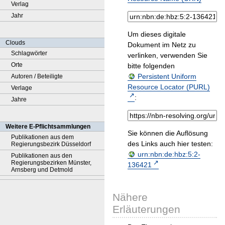
Verlag
Jahr
Um dieses digitale
Clouds
Dokument im Netz zu
Schlagwörter
verlinken, verwenden Sie
Orte
bitte folgenden
Persistent Uniform
Autoren / Beteiligte
Resource Locator (PURL)
Verlage
:
Jahre
Weitere E-Pflichtsammlungen
Sie können die Auflösung
Publikationen aus dem
des Links auch hier testen:
Regierungsbezirk Düsseldorf
urn:nbn:de:hbz:5:2-
Publikationen aus den
Regierungsbezirken Münster,
136421
Arnsberg und Detmold
Nähere
Erläuterungen