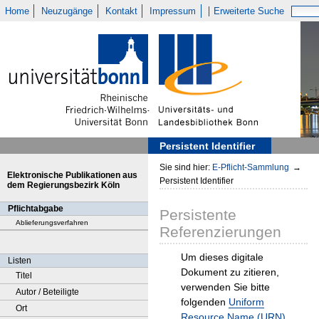
Home
Neuzugänge
Kontakt
Impressum
Erweiterte Suche
Persistent Identifier
Sie sind hier:
E-Pflicht-Sammlung
→
Elektronische Publikationen aus
Persistent Identifier
dem Regierungsbezirk Köln
Pflichtabgabe
Persistente
Ablieferungsverfahren
Referenzierungen
Um dieses digitale
Listen
Dokument zu zitieren,
Titel
verwenden Sie bitte
Autor / Beteiligte
folgenden
Uniform
Ort
Resource Name (URN)