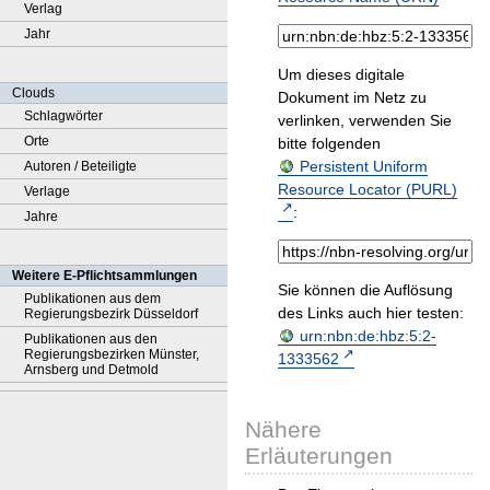
Verlag
Jahr
Um dieses digitale
Clouds
Dokument im Netz zu
Schlagwörter
verlinken, verwenden Sie
Orte
bitte folgenden
Persistent Uniform
Autoren / Beteiligte
Resource Locator (PURL)
Verlage
:
Jahre
Weitere E-Pflichtsammlungen
Sie können die Auflösung
Publikationen aus dem
des Links auch hier testen:
Regierungsbezirk Düsseldorf
urn:nbn:de:hbz:5:2-
Publikationen aus den
Regierungsbezirken Münster,
1333562
Arnsberg und Detmold
Nähere
Erläuterungen