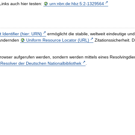
Links auch hier testen:
urn:nbn:de:hbz:5:2-1329564
t Identifier (hier: URN)
ermöglicht die stabile, weltweit eindeutige 
h ändernden
Uniform Resource Locator (URL)
Zitationssicherheit. 
rowser aufgerufen werden, sondern werden mittels eines Resolvingdiens
esolver der Deutschen Nationalbibliothek
.