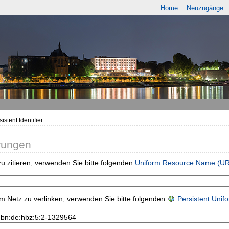
Home
Neuzugänge
istent Identifier
rungen
u zitieren, verwenden Sie bitte folgenden
Uniform Resource Name (U
m Netz zu verlinken, verwenden Sie bitte folgenden
Persistent Uni