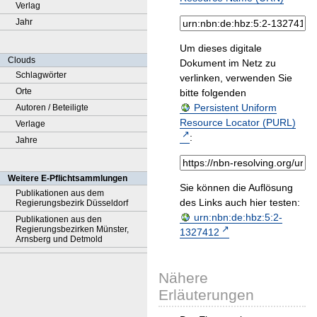
Verlag
Jahr
Um dieses digitale
Clouds
Dokument im Netz zu
Schlagwörter
verlinken, verwenden Sie
Orte
bitte folgenden
Persistent Uniform
Autoren / Beteiligte
Resource Locator (PURL)
Verlage
:
Jahre
Weitere E-Pflichtsammlungen
Sie können die Auflösung
Publikationen aus dem
des Links auch hier testen:
Regierungsbezirk Düsseldorf
urn:nbn:de:hbz:5:2-
Publikationen aus den
Regierungsbezirken Münster,
1327412
Arnsberg und Detmold
Nähere
Erläuterungen