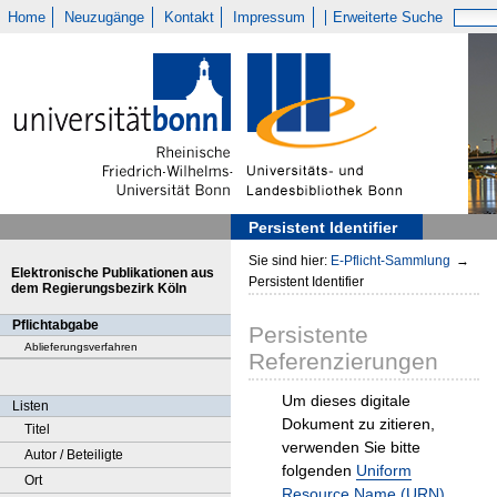
Home
Neuzugänge
Kontakt
Impressum
Erweiterte Suche
Persistent Identifier
Sie sind hier:
E-Pflicht-Sammlung
→
Elektronische Publikationen aus
Persistent Identifier
dem Regierungsbezirk Köln
Pflichtabgabe
Persistente
Ablieferungsverfahren
Referenzierungen
Um dieses digitale
Listen
Dokument zu zitieren,
Titel
verwenden Sie bitte
Autor / Beteiligte
folgenden
Uniform
Ort
Resource Name (URN)