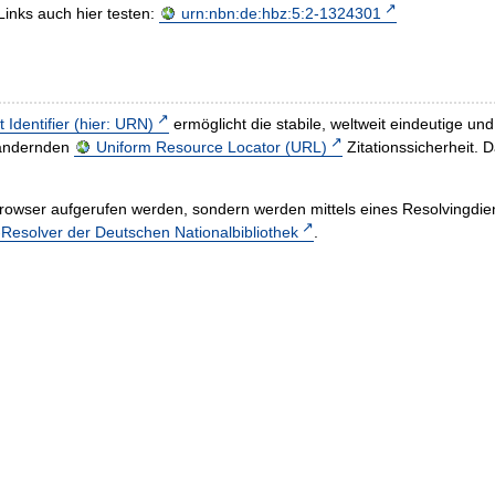
Links auch hier testen:
urn:nbn:de:hbz:5:2-1324301
t Identifier (hier: URN)
ermöglicht die stabile, weltweit eindeutige 
h ändernden
Uniform Resource Locator (URL)
Zitationssicherheit. 
rowser aufgerufen werden, sondern werden mittels eines Resolvingdiens
esolver der Deutschen Nationalbibliothek
.