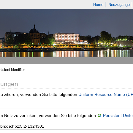
Home
Neuzugänge
istent Identifier
rungen
u zitieren, verwenden Sie bitte folgenden
Uniform Resource Name (U
m Netz zu verlinken, verwenden Sie bitte folgenden
Persistent Uni